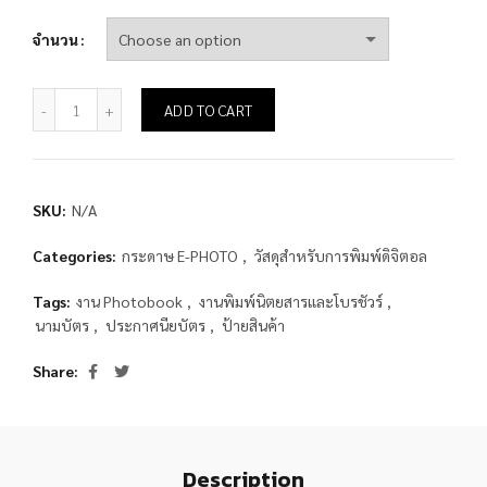
จำนวน
กระดาษ Felix Schoeller E-PHOTO แบบเงา (Lustre) 290g. quant
ADD TO CART
SKU:
N/A
Categories:
กระดาษ E-PHOTO
,
วัสดุสำหรับการพิมพ์ดิจิตอล
Tags:
งาน Photobook
,
งานพิมพ์นิตยสารและโบรชัวร์
,
นามบัตร
,
ประกาศนียบัตร
,
ป้ายสินค้า
Share
Description