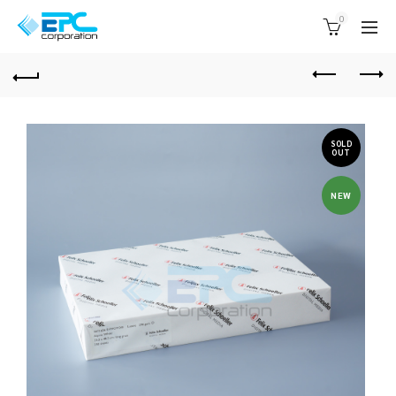
0
SOLD
OUT
NEW