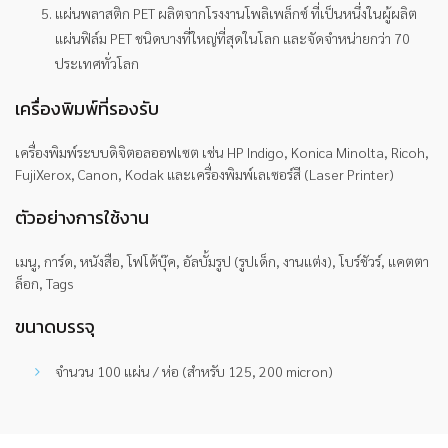
แผ่นพลาสติก PET ผลิตจากโรงงานโพลิเพล็กซ์ ที่เป็นหนึ่งในผู้ผลิต
แผ่นฟิล์ม PET ชนิดบางที่ใหญ่ที่สุดในโลก และจัดจำหน่ายกว่า 70
ประเทศทั่วโลก
เครื่องพิมพ์ที่รองรับ
เครื่องพิมพ์ระบบดิจิตอลออฟเซต เช่น HP Indigo, Konica Minolta, Ricoh,
FujiXerox, Canon, Kodak และเครื่องพิมพ์เลเซอร์สี (Laser Printer)
ตัวอย่างการใช้งาน
เมนู, การ์ด, หนังสือ, โฟโต้บุ๊ค, อัลบั้มรูป (รูปเด็ก, งานแต่ง), โบร์ชัวร์, แคตตา
ล็อก, Tags
ขนาดบรรจุ
จำนวน 100 แผ่น / ห่อ (สำหรับ 125, 200 micron)