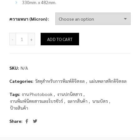
330mm. x 482mm.
ความหนา (Micron)
แผ่นพลาสติกดิจิตอล Polyplex PET สี Dual Metallic quantity
ADD TO CART
SKU:
N/A
Categories:
วัสดุสำหรับการพิมพ์ดิจิตอล
,
แผ่นพลาสติกดิจิตอล
Tags:
งาน Photobook
,
งานปกนิตสาร
,
งานพิมพ์นิตยสารและโบรชัวร์
,
ฉลากสินค้า
,
นามบัตร
,
ป้ายสินค้า
Share