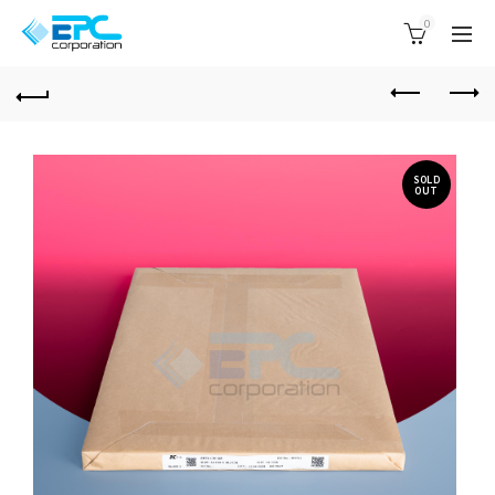
0
SOLD
OUT