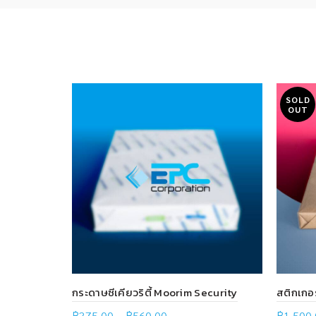
SOLD
OUT
กระดาษซีเคียวริตี้ Moorim Security
สติกเกอ
฿
375.00
–
฿
560.00
฿
1,500