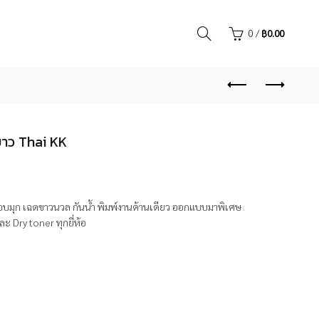
0
/
฿
0.00
ขาว Thai KK
ลือบมุก เฉดขาวนวล กันน้ำ พิมพ์งานด้านเดียว ออกแบบมาพิเศษ
ะ Dry toner ทุกยี่ห้อ