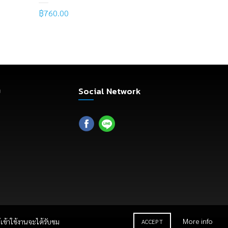
฿
760.00
฿
270.00
–
Read more
Select o
ม
Social Network
More info
เข้าใช้งานจะได้รับชม
ACCEPT