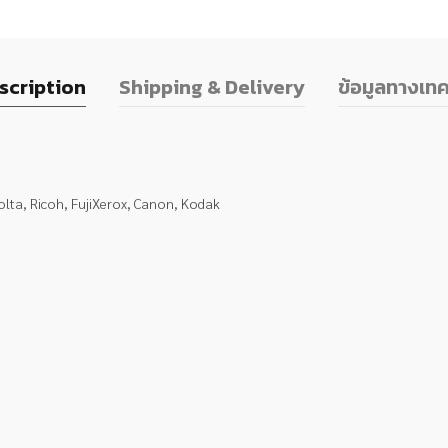
scription
Shipping & Delivery
ข้อมูลทางเทค
olta, Ricoh, FujiXerox, Canon, Kodak