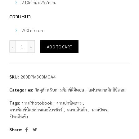
210mm. x 297mm.
ความหนา
200 micron
แผ่นพลาสติกดิจิตอล Polyplex PET White ขนาด A4 quantity
ADD TO CART
SKU:
200DPM300MOA4
Categories:
วัสดุสำหรับการพิมพ์ดิจิตอล
,
แผ่นพลาสติกดิจิตอล
Tags:
งาน Photobook
,
งานปกนิตสาร
,
งานพิมพ์นิตยสารและโบรชัวร์
,
ฉลากสินค้า
,
นามบัตร
,
ป้ายสินค้า
Share