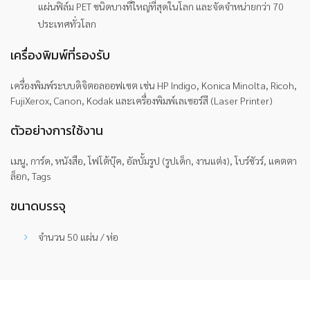
แผ่นฟิล์ม PET ชนิดบางที่ใหญ่ที่สุดในโลก และจัดจำหน่ายกว่า 70
ประเทศทั่วโลก
เครื่องพิมพ์ที่รองรับ
เครื่องพิมพ์ระบบดิจิตอลออฟเซต เช่น HP Indigo, Konica Minolta, Ricoh,
FujiXerox, Canon, Kodak และเครื่องพิมพ์เลเซอร์สี (Laser Printer)
ตัวอย่างการใช้งาน
เมนู, การ์ด, หนังสือ, โฟโต้บุ๊ค, อัลบั้มรูป (รูปเด็ก, งานแต่ง), โบร์ชัวร์, แคตตา
ล็อก, Tags
ขนาดบรรจุ
จำนวน 50 แผ่น / ห่อ