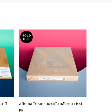
SOLD
SOLD
OUT
OUT
HOT
ET สี
สติกเกอร์ กระดาษขาวมัน หลังขาว Thai
สติกเกอร์ P
KK
฿
550.00