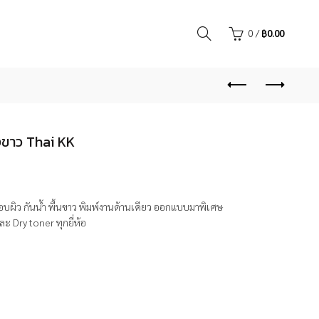
0
/
฿
0.00
ังขาว Thai KK
ือบผิว กันน้ำ พื้นขาว พิมพ์งานด้านเดียว ออกแบบมาพิเศษ
ะ Dry toner ทุกยี่ห้อ