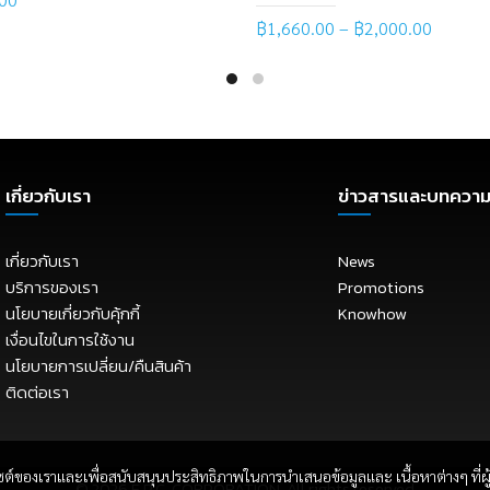
฿
1,660.00
–
฿
2,000.00
 more
Select options
เกี่ยวกับเรา
ข่าวสารและบทควา
เกี่ยวกับเรา
News
บริการของเรา
Promotions
นโยบายเกี่ยวกับคุ้กกี้
Knowhow
เงื่อนไขในการใช้งาน
นโยบายการเปลี่ยน/คืนสินค้า
ติดต่อเรา
ซต์ของเราและเพื่อสนับสนุนประสิทธิภาพในการนำเสนอข้อมูลและ เนื้อหาต่างๆ ที่ผู้
© 2026
E.P.C. CORPORATION
. All rights reserved