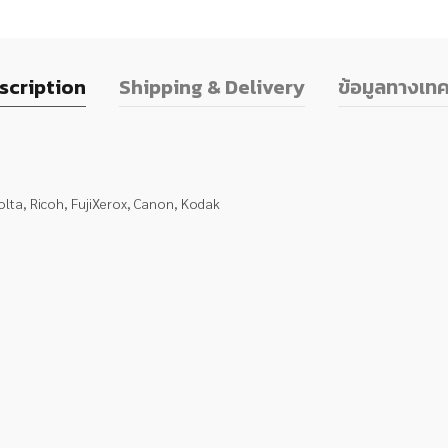
scription
Shipping & Delivery
ข้อมูลทางเทค
olta, Ricoh, FujiXerox, Canon, Kodak