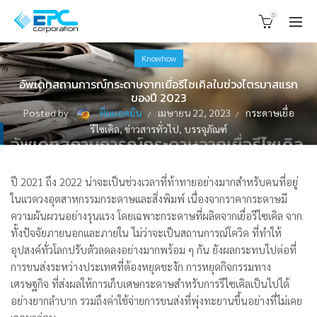
0
Knowhow
อัพเดทสถานการณ์กระดาษจากเยื่อรีไซเคิลในช่วงไตรมาสแรก
ของปี 2023
Posted by
ทีมแอดมิน
เมษายน 22, 2023
กระดาษเยื่อ
รีไซเคิล
,
ข่าวสารทั่วไป
,
บรรจุภัณฑ์
ปี 2021 ถึง 2022 น่าจะเป็นช่วงเวลาที่ท้าทายอย่างมากสำหรับคนที่อยู่
ในแวดวงอุตสาหกรรมกระดาษและสิ่งพิมพ์ เนื่องจากราคากระดาษมี
ความผันผวนอย่างรุนแรง โดยเฉพาะกระดาษที่ผลิตจากเยื่อรีไซเคิล จาก
ทั้งปัจจัยภายนอกและภายใน ไม่ว่าจะเป็นสถานการณ์โควิด ที่ทำให้
อุปสงค์ทั่วโลกปรับตัวลดลงอย่างมากพร้อม ๆ กัน ยังผลกระทบไปต่อที่
การขนส่งระหว่างประเทศที่ต้องหยุดชะงัก การหยุดกิจกรรมทาง
เศรษฐกิจ ที่ส่งผลให้การเก็บเศษกระดาษสำหรับการรีไซเคิลเป็นไปได้
อย่างยากลำบาก รวมถึงค่าใช้จ่ายการขนส่งที่พุ่งทะยานขึ้นอย่างที่ไม่เคย