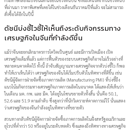
กระดาษกล่องแป้งขึ้นเล็กน้อยในช่วงต้นปีนี้ ซึ่งจะเห็นได้จากในช่วงต้นปี
ที่ผ่านมา ราคาพิเศษที่เคยได้ในช่วงเดือนธันวาคมปีที่แล้ว จะไม่สามารถ
สั่งซื้อได้อีกในปีนี้
ดัชนีบ่งชี้ไวชี้ให้เห็นถึงระดับกิจกรรมทาง
เศรษฐกิจในจีนที่กำลังดีขึ้น
แม้ว่าจีนจะยกเลิกมาตรการโควิดเป็นศูนย์ และมีการเปิดเมือง เปิด
เศรษฐกิจเต็มที่แล้ว แต่การฟื้นตัวของระบบเศรษฐกิจก็อาจไม่เร็วอย่างที่
หลายคนคาดคิดไว้ ทั้งนี้ ถ้าจับสัญญาณทางเศรษฐกิจจากตัวบ่งชี้ไว ก็พอ
ทำให้เราเห็นได้ว่า เศรษฐกิจของจีนได้เริ่มปรับตัวในทิศทางที่ดีขึ้น เช่น
ดัชนีผู้จัดการฝ่ายจัดซื้อภาคการผลิต (Manufacturing PMI) ที่บ่งชี้ถึง
แนวโน้มกิจกรรมทางเศรษฐกิจภาคการผลิตในอนาคต ได้แสดงให้เห็นว่า
ในเดือน มค. กพ. และ มีค. ได้อยู่ในโซนขยายตัวทั้งสิ้น นั่นคือ 50.1,
52.6 และ 51.9 ตามลำดับ ซึ่งสูงกว่าที่นักวิเคราะห์คาดการณ์ไว้ นั่นแสดง
ว่าเศรษฐกิจของจีนกำลังอยู่ในทิศทางที่ขยายตัว
สวนทางกลับดัชนีผู้จัดการฝ่ายจัดซื้อภาคการผลิตในฝั่งสหรัฐอเมริกาและ
ยุโรปที่ต่ำกว่า 50 หรืออยู่ในระดับหดตัว ซึ่งแสดงถึงทิศทางทางเศรษฐกิจ